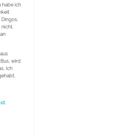
n habe ich
hkeit
 Dingos,
nicht.
man
haus
Bus, wird
s. Ich
gehabt.
st.