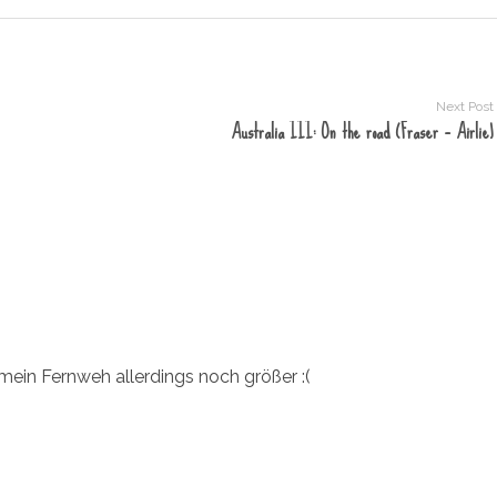
Next Post
Australia III: On the road (Fraser – Airlie)
 mein Fernweh allerdings noch größer :(