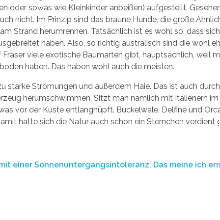
n oder sowas wie Kleinkinder anbeißen) aufgestellt. Gesehe
auch nicht. Im Prinzip sind das braune Hunde, die große Ähnlic
am Strand herumrennen. Tatsächlich ist es wohl so, dass sich
breitet haben. Also, so richtig australisch sind die wohl eh 
uf Fraser viele exotische Baumarten gibt, hauptsächlich, weil 
boden haben. Das haben wohl auch die meisten.
 zu starke Strömungen und außerdem Haie. Das ist auch durc
erzeug herumschwimmen. Sitzt man nämlich mit Italienern im 
 was vor der Küste entlanghüpft. Buckelwale, Delfine und Orca
mit hatte sich die Natur auch schon ein Sternchen verdient 
 mit einer Sonnenuntergangsintoleranz. Das meine ich ern