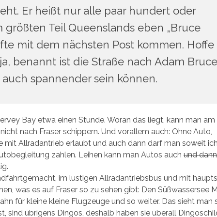
ht. Er heißt nur alle paar hundert oder
m größten Teil Queenslands eben „Bruce
fte mit dem nächsten Post kommen. Hoffe 
 ja, benannt ist die Straße nach Adam Bruce
tte auch spannender sein können.
rvey Bay etwa einen Stunde. Woran das liegt, kann man am 
nicht nach Fraser schippern. Und vorallem auch: Ohne Auto,
ge mit Allradantrieb erlaubt und auch dann darf man soweit ic
 Autobegleitung zahlen. Leihen kann man Autos auch
und dann
ig.
undfahrtgemacht, im lustigen Allradantriebsbus und mit haupt
hen, was es auf Fraser so zu sehen gibt: Den Süßwassersee 
hn für kleine kleine Flugzeuge und so weiter. Das sieht man 
st, sind übrigens Dingos, deshalb haben sie überall Dingoschi