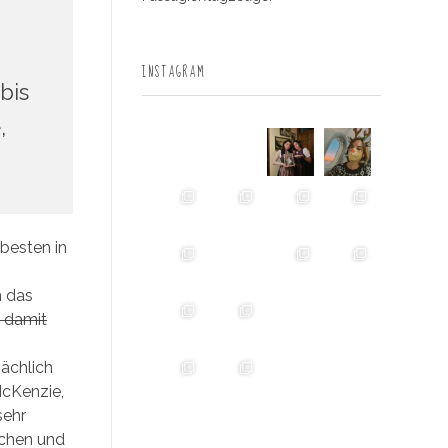
INSTAGRAM
bis
,
besten in
h das
 damit
sächlich
McKenzie,
sehr
lchen und