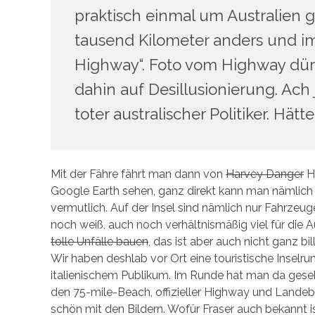
praktisch einmal um Australien ge
tausend Kilometer anders und i
Highway“. Foto vom Highway dür
dahin auf Desillusionierung. Ach
toter australischer Politiker. Hä
Mit der Fähre fährt man dann von
Harvey Danger
He
Google Earth sehen, ganz direkt kann man nämlich 
vermutlich. Auf der Insel sind nämlich nur Fahrzeu
noch weiß, auch noch verhältnismäßig viel für die
tolle Unfälle bauen
, das ist aber auch nicht ganz bill
Wir haben deshlab vor Ort eine touristische Inselr
italienischem Publikum. Im Runde hat man da gese
den 75-mile-Beach, offizieller Highway und Landeba
schön mit den Bildern. Wofür Fraser auch bekannt i