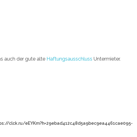
ns auch der gute alte
Haftungsausschluss
Untermieter.
: https://clck.ru/eEYKm?h=29ebad412c48d5a9bec9ea4461cae095-