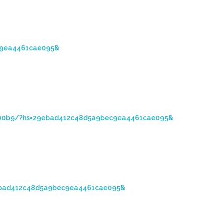
bec9ea4461cae095&
1c2900b9/?hs=29ebad412c48d5a9bec9ea4461cae095&
=29ebad412c48d5a9bec9ea4461cae095&