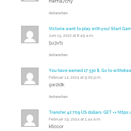
hwma7chy
Antworten
Victoria want to play with you! Start
Juni 15, 2022 at 8:49 a.m.
5u3vt1
Antworten
Yоu hаvе еаrnеd 17 530 $. Gо tо with
Februar 14, 2024 at 9:00 p.m.
9w2idk
Antworten
Transfer 42 709 US dollars. GЕТ => h
Februar 19, 2024 at 1:44 a.m.
k6o1or