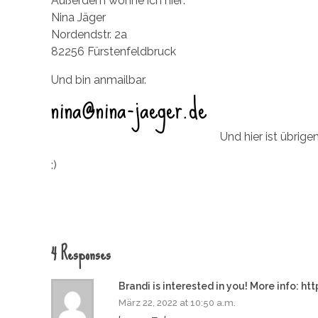
Außerdem wohne ich hier:
Nina Jäger
Nordendstr. 2a
82256 Fürstenfeldbruck
Und bin anmailbar.
Und hier ist übrige
:)
4 Responses
Brandi is interested in you! More info
März 22, 2022 at 10:50 a.m.