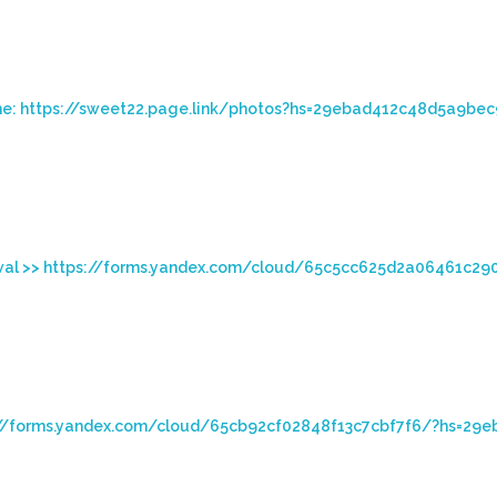
 Game: https://sweet22.page.link/photos?hs=29ebad412c48d5a9
drаwаl >> https://forms.yandex.com/cloud/65c5cc625d2a0646
ttps://forms.yandex.com/cloud/65cb92cf02848f13c7cbf7f6/?hs