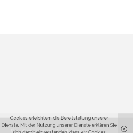
Cookies erleichtern die Bereitstellung unserer
Dienste. Mit der Nutzung unserer Dienste erklären Sie
© 2026 nina-jaeger.de. All rights reserved.
sich damit einverstanden, dass wir Cookies