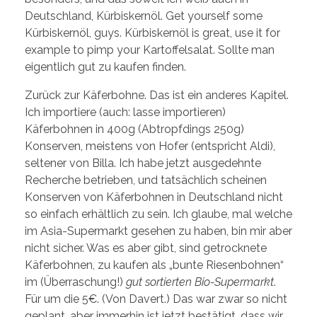
Deutschland, Kürbiskernöl. Get yourself some
Kürbiskernöl, guys. Kürbiskernöl is great, use it for
example to pimp your Kartoffelsalat. Sollte man
eigentlich gut zu kaufen finden.
Zurück zur Käferbohne. Das ist ein anderes Kapitel.
Ich importiere (auch: lasse importieren)
Käferbohnen in 400g (Abtropfdings 250g)
Konserven, meistens von Hofer (entspricht Aldi),
seltener von Billa. Ich habe jetzt ausgedehnte
Recherche betrieben, und tatsächlich scheinen
Konserven von Käferbohnen in Deutschland nicht
so einfach erhältlich zu sein. Ich glaube, mal welche
im Asia-Supermarkt gesehen zu haben, bin mir aber
nicht sicher. Was es aber gibt, sind getrocknete
Käferbohnen, zu kaufen als „bunte Riesenbohnen“
im (Überraschung!)
gut sortierten Bio-Supermarkt
.
Für um die 5€. (Von Davert.) Das war zwar so nicht
geplant, aber immerhin ist jetzt bestätigt, dass wir