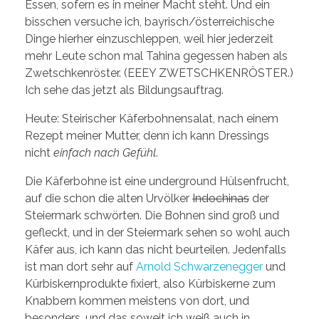
Essen, sofern es in meiner Macht steht. Und ein
bisschen versuche ich, bayrisch/österreichische
Dinge hierher einzuschleppen, weil hier jederzeit
mehr Leute schon mal Tahina gegessen haben als
Zwetschkenröster. (EEEY ZWETSCHKENRÖSTER.)
Ich sehe das jetzt als Bildungsauftrag.
Heute: Steirischer Käferbohnensalat, nach einem
Rezept meiner Mutter, denn ich kann Dressings
nicht
einfach
nach Gefühl
.
Die Käferbohne ist eine underground Hülsenfrucht,
auf die schon die alten Urvölker
Indochinas
der
Steiermark schwörten. Die Bohnen sind groß und
gefleckt, und in der Steiermark sehen so wohl auch
Käfer aus, ich kann das nicht beurteilen. Jedenfalls
ist man dort sehr auf
Arnold Schwarzenegger
und
Kürbiskernprodukte fixiert, also Kürbiskerne zum
Knabbern kommen meistens von dort, und
besonders, und das soweit ich weiß auch in