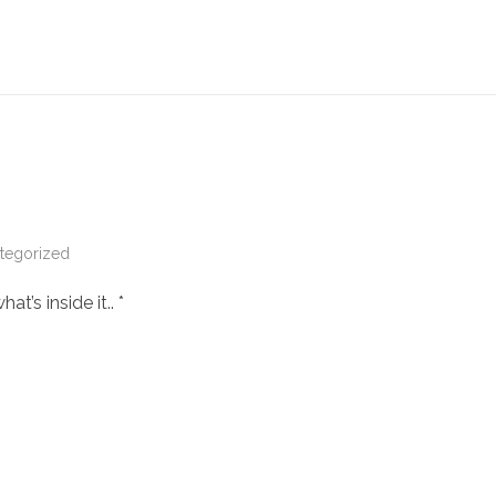
tegorized
at’s inside it.. *