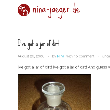
nina-jaeger.de
I've got a jar of dirt
August 26, 2006
by
Nina
with
no comment
Unca
I’ve got a jar of dirt! I’ve got a jar of dirt! And guess wh