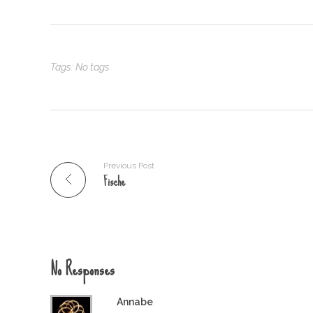
Tags: No tags
Previous Post
Fische
No Responses
Annabe